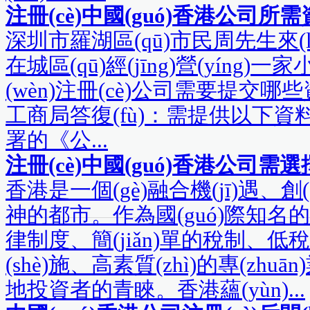
注冊(cè)中國(guó)香港公司所
深圳市羅湖區(qū)市民周先生來(lá
在城區(qū)經(jīng)營(yíng)一家小
(wèn)注冊(cè)公司需要提交哪
工商局答復(fù)：需提供以下資
署的《公...
注冊(cè)中國(guó)香港公司需
香港是一個(gè)融合機(jī)遇、創(c
神的都市。作為國(guó)際知名的
律制度、簡(jiǎn)單的稅制
(shè)施、高素質(zhì)的專(zhuān
地投資者的青睞。香港蘊(yùn)...