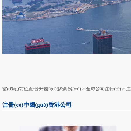
當(dāng)前位置:
晉升國(guó)際商務(wù)
>
全球公司注冊(cè)
>
注
注冊(cè)中國(guó)香港公司