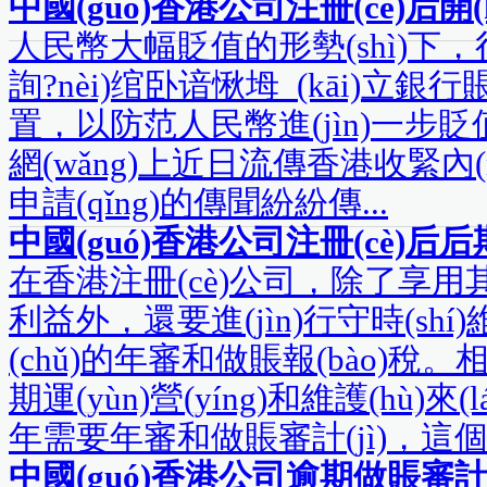
中國(guó)香港公司注冊(cè)后開(
人民幣大幅貶值的形勢(shì)下
詢?nèi)绾卧谙愀坶_(kāi)立銀
置，以防范人民幣進(jìn)一步貶值的風
網(wǎng)上近日流傳香港收緊內(n
申請(qǐng)的傳聞紛紛傳...
中國(guó)香港公司注冊(cè)后后
在香港注冊(cè)公司，除了享用其
利益外，還要進(jìn)行守時(shí)維護(hù
(chǔ)的年審和做賬報(bào)稅
期運(yùn)營(yíng)和維護(hù)來(lá
年需要年審和做賬審計(jì)，這個(g
中國(guó)香港公司逾期做賬審計(jì)風