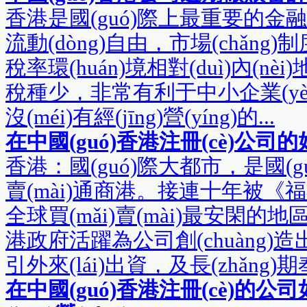
香港是國(guó)際上最重要的金融
流動(dòng)自由，市場(chǎn
稅率環(huán)境相對(duì)內(nèi
稅種少，非常有利于中小企業(yè)的
沒(méi)有經(jīng)營(yíng)的...
在中國(guó)香港注冊(cè)公
香港：國(guó)際大都市，是國(g
賣(mài)通商港。接連十年被《福
全球買(mǎi)賣(mài)最安閑的地
港政府活躍為公司創(chuàng)造
引外來(lái)出資，及長(zhǎng)期奉
在中國(guó)香港注冊(cè)的公司如