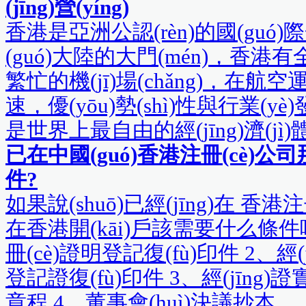
(jīng)營(yíng)
香港是亞洲公認(rèn)的國(gu
(guó)大陸的大門(mén)，香港有全
繁忙的機(jī)場(chǎng)，在航
速，優(yōu)勢(shì)性與行業(yè)
是世界上最自由的經(jīng)濟(jì)體，
已在中國(guó)香港注冊(cè)公
件?
如果說(shuō)已經(jīng)在 香
在香港開(kāi)戶該需要什么條件呢
冊(cè)證明登記復(fù)印件 2、經(
登記證復(fù)印件 3、經(jīng)
章程 4、董事會(huì)決議抄本...