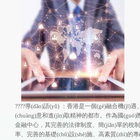
????導(dǎo)語(yǔ) ：香港是一個(gè)融合機(jī)
(chuàng)意和進(jìn)取精神的都市。作為國(gu
金融中心，其完善的法律制度、簡(jiǎn)單的稅制
率、完善的基礎(chǔ)設(shè)施、高素質(zhì)的專(