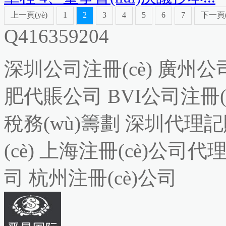
上一頁(yè)
1
2
3
4
5
6
7
下一頁(
Q416359204
深圳公司注冊(cè)
廣州公司
肥代賬公司
BVI公司注冊(c
稅務(wù)籌劃
深圳代理記
(cè)
上海注冊(cè)公司代
司
杭州注冊(cè)公司