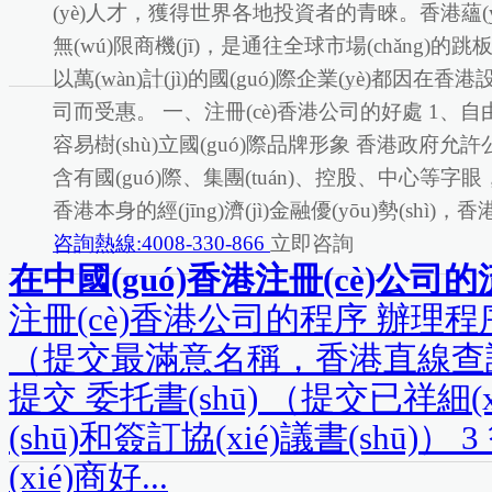
(yè)人才，獲得世界各地投資者的青睞。香港蘊(
無(wú)限商機(jī)，是通往全球市場(chǎng)的跳板
以萬(wàn)計(jì)的國(guó)際企業(yè)都因在香港設
司而受惠。 一、注冊(cè)香港公司的好處 1、自由
容易樹(shù)立國(guó)際品牌形象 香港政府允
含有國(guó)際、集團(tuán)、控股、中心等字眼
香港本身的經(jīng)濟(jì)金融優(yōu)勢(shì)，香港
咨詢熱線:4008-330-866
立即咨詢
在中國(guó)香港注冊(cè)公司
注冊(cè)香港公司的程序 辦理程序
（提交最滿意名稱，香港直線查詢需時(
提交 委托書(shū) （提交已祥細(x
(shū)和簽訂協(xié)議書(shū)）
(xié)商好...