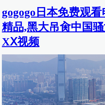
gogogo日本免费观
精品,黑大吊肏中国骚
XⅩ视频