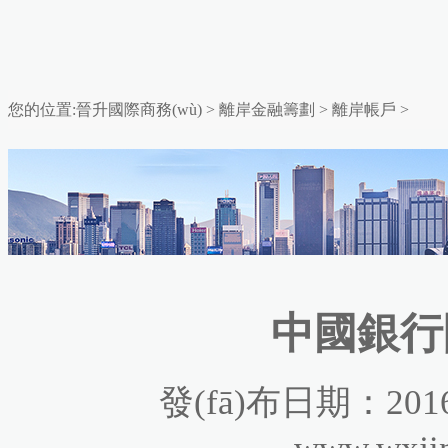
您的位置:
晉升國際商務(wù)
>
離岸金融籌劃
>
離岸帳戶
>
中國銀行
發(fā)布日期：2016
www.wxji