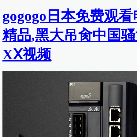
gogogo日本免费观
精品,黑大吊肏中国骚
XⅩ视频