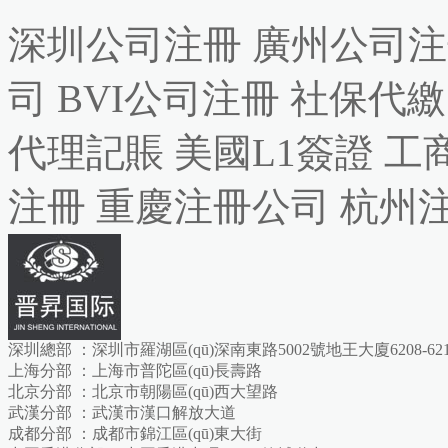
深圳公司注冊
廣州公司注
司
BVI公司注冊
社保代繳
代理記賬
美國L1簽證
工
注冊
重慶注冊公司
杭州
深圳總部 ：深圳市羅湖區(qū)深南東路5002號地王大廈6208-621
上海分部 ：上海市普陀區(qū)長壽路
北京分部 ：北京市朝陽區(qū)西大望路
武漢分部 ：武漢市漢口解放大道
成都分部 ：成都市錦江區(qū)東大街