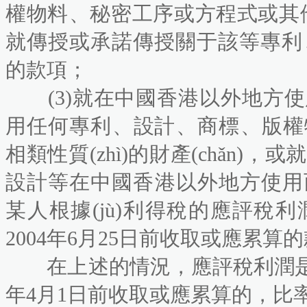
權物料、秘密工序或方程式或其他相類性
就傳授或承諾傳授關于該等專利
的款項；
(3)就在中國香港以外地方使
用任何專利、設計、商標
相類性質(zhì)的財產(chǎn)，
設計等在中國香港以外地方使用
某人根據(jù)利得稅的應評稅
2004年6月25日前收取或應累算的款
在上述的情況，應評稅利潤是
年4月1日前收取或應累算的，比