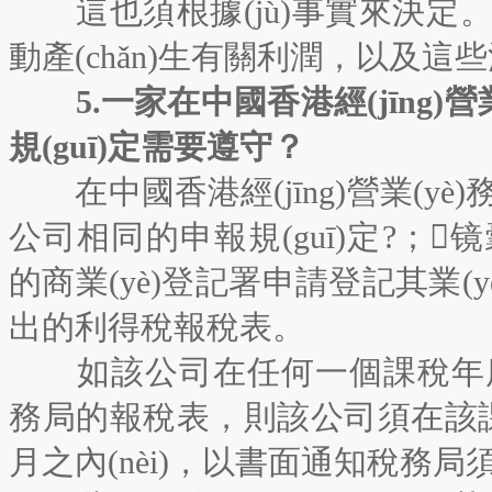
這也須根據(jù)事實來決定
動產(chǎn)生有關利潤，以
5.一家在中國香港經(jīng)營業
規(guī)定需要遵守？
在中國香港經(jīng)營業(yè
公司相同的申報規(guī)定?
的商業(yè)登記署申請登記其業(yè)
出的利得稅報稅表。
如該公司在任何一個課稅年度有應
務局的報稅表，則該公司須在該
月之內(nèi)，以書面通知稅務局須